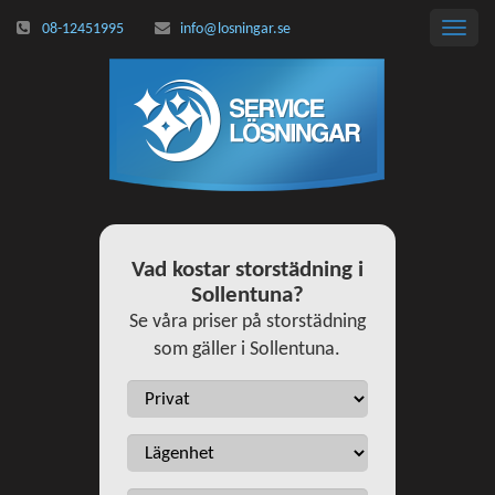
08-12451995
info@losningar.se
Toggl
navig
Vad kostar storstädning i
Sollentuna?
Se våra priser på storstädning
som gäller i Sollentuna.