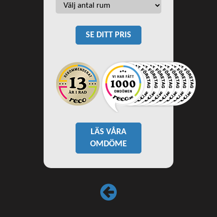
SE DITT PRIS
LÄS VÅRA
OMDÖME