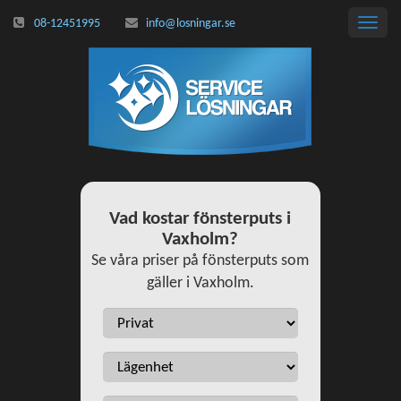
08-12451995
info@losningar.se
Toggl
navig
Vad kostar fönsterputs i
Vaxholm?
Se våra priser på fönsterputs som
gäller i Vaxholm.