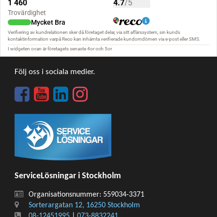
Följ oss i sociala medier.
ServiceLösningar i Stockholm
Organisationsnummer: 559034-3371
Sorterargatan 12, 16250 Stockholm
08-12451995
|
073-8832241