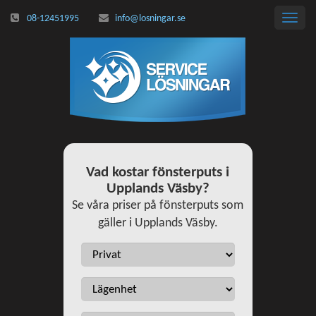
08-12451995
info@losningar.se
Toggl
navig
Vad kostar fönsterputs i
Upplands Väsby?
Se våra priser på fönsterputs som
gäller i Upplands Väsby.