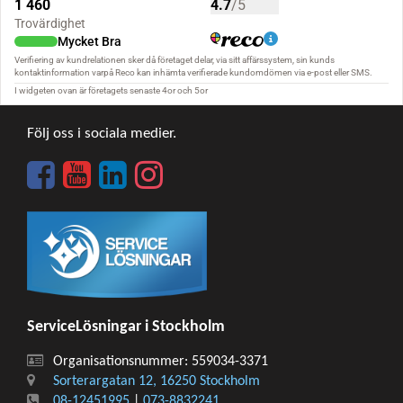
Följ oss i sociala medier.
ServiceLösningar i Stockholm
Organisationsnummer: 559034-3371
Sorterargatan 12, 16250 Stockholm
08-12451995
|
073-8832241