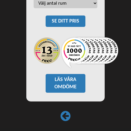
SE DITT PRIS
LÄS VÅRA
OMDÖME