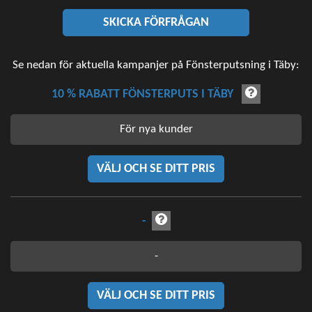
SKICKA FÖRFRÅGAN
Se nedan för aktuella kampanjer på Fönsterputsning i Täby:
10 % RABATT FÖNSTERPUTS I TÄBY
För nya kunder
VÄLJ OCH SE DITT PRIS
-
-
VÄLJ OCH SE DITT PRIS