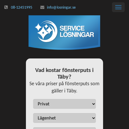
08-12451995
info@losningar.se
Toggl
navig
Vad kostar fönsterputs i
Täby?
Se våra priser på fönsterputs som
gäller i Täby.