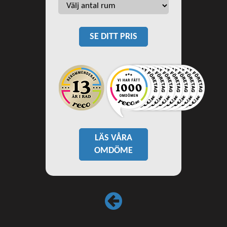
SE DITT PRIS
LÄS VÅRA
OMDÖME