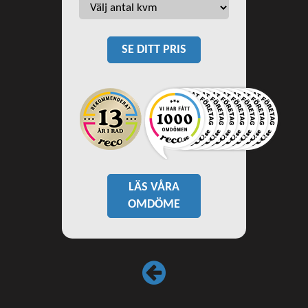
SE DITT PRIS
LÄS VÅRA
OMDÖME