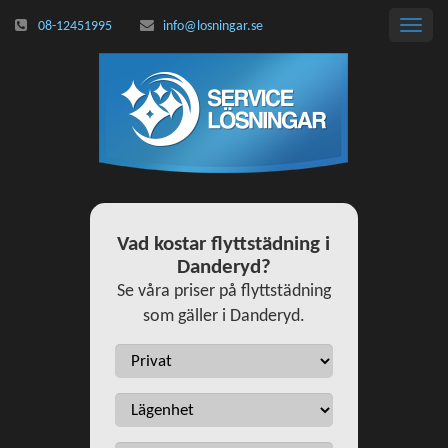
08-12451995
info@losningar.se
Toggl
navig
Vad kostar flyttstädning i
Danderyd?
Se våra priser på flyttstädning
som gäller i Danderyd.