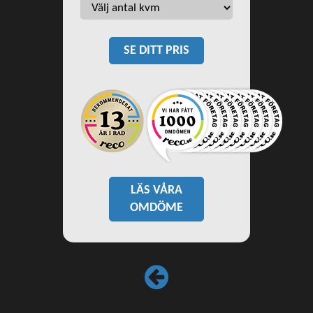
SE DITT PRIS
LÄS VÅRA
OMDÖME