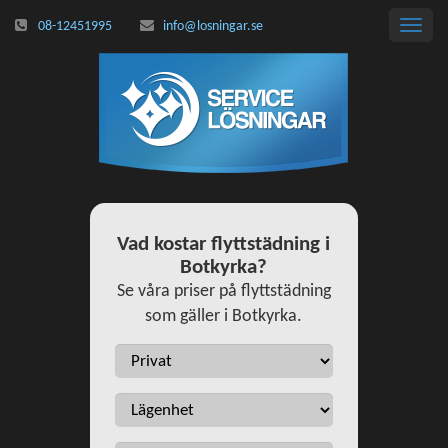
08-12451995
info@losningar.se
Toggl
navig
Vad kostar flyttstädning i
Botkyrka?
Se våra priser på flyttstädning
som gäller i Botkyrka.